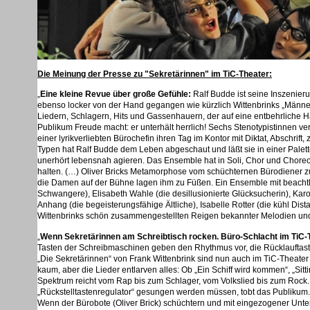
Die Meinung der Presse zu "Sekretärinnen" im TiC-Theater:
„
Eine kleine Revue über große Gefühle:
Ralf Budde ist seine Inszenie
ebenso locker von der Hand gegangen wie kürzlich Wittenbrinks „Männer
Liedern, Schlagern, Hits und Gassenhauern, der auf eine entbehrliche H
Publikum Freude macht: er unterhält herrlich! Sechs Ste­notypistinnen
einer lyrikverliebten Bürochefin ihren Tag im Kontor mit Diktat, Ab­schri
Typen hat Ralf Budde dem Leben abgeschaut und läßt sie in einer Palett
unerhört lebensnah agieren. Das Ensemble hat in Soli, Chor und Choreo
halten. (…) Oliver Bricks Metamorphose vom schüchternen Bürodiener zum
die Damen auf der Bühne lagen ihm zu Füßen. Ein Ensemble mit beachtli
Schwangere), Elisabeth Wahle (die desillusionierte Glücksucherin), Ka
Anhang (die begeisterungsfähige Ältliche), Isabelle Rotter (die kühl Dis
Wittenbrinks schön zusammengestellten Reigen bekannter Melodien und ü
„
Wenn Sekretärinnen am Schreibtisch rocken. Büro-Schlacht im TiC-Th
Tasten der Schreibmaschinen geben den Rhythmus vor, die Rücklauftaste 
„Die Sekretärinnen“ von Frank Wittenbrink sind nun auch im TiC-Theater
kaum, aber die Lieder entlarven alles: Ob „Ein Schiff wird kommen“, „Sit
Spektrum reicht vom Rap bis zum Schlager, vom Volkslied bis zum Rock. E
„Rückstelltastenregulator“ gesungen werden müssen, tobt das Publikum
Wenn der Bürobote (Oliver Brick) schüchtern und mit eingezogener Unter