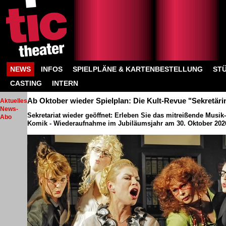
NEWS
INFOS
SPIELPLÄNE & KARTENBESTELLUNG
ST
CASTING
INTERN
Ab Oktober wieder Spielplan: Die Kult-Revue "Sekretärin
Aktuelles
News-
Sekretariat wieder geöffnet: Erleben Sie das mitreißende Musi
Abo
Komik - Wiederaufnahme im Jubiläumsjahr am 30. Oktober 202