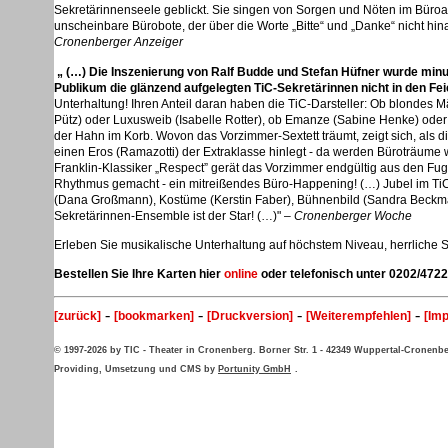
Sekretärinnenseele geblickt. Sie singen von Sorgen und Nöten im Büroa
unscheinbare Bürobote, der über die Worte „Bitte“ und „Danke“ nicht 
Cronenberger Anzeiger
„ (…) Die Inszenierung von Ralf Budde und Stefan Hüfner wurde minu
Publikum die glänzend aufgelegten TiC-Sekretärinnen nicht in den Fe
Unterhaltung! Ihren Anteil daran haben die TiC-Darsteller: Ob blondes
Pütz) oder Luxusweib (Isabelle Rotter), ob Emanze (Sabine Henke) oder A
der Hahn im Korb. Wovon das Vorzimmer-Sextett träumt, zeigt sich, als d
einen Eros (Ramazotti) der Extraklasse hinlegt - da werden Büroträume 
Franklin-Klassiker „Respect” gerät das Vorzimmer endgültig aus den Fu
Rhythmus gemacht - ein mitreißendes Büro-Happening! (…) Jubel im TiC-
(Dana Großmann), Kostüme (Kerstin Faber), Bühnenbild (Sandra Beckmann)
Sekretärinnen-Ensemble ist der Star! (…)" –
Cronenberger Woche
Erleben Sie musikalische Unterhaltung auf höchstem Niveau, herrliche 
Bestellen Sie Ihre Karten hier
online
oder telefonisch unter 0202/4722
-
-
-
-
[zurück]
[bookmarken]
[Druckversion]
[Weiterempfehlen]
[Im
© 1997-2026 by TIC - Theater in Cronenberg. Borner Str. 1 - 42349 Wuppertal-Cronenb
Providing, Umsetzung und CMS by
Portunity GmbH
.