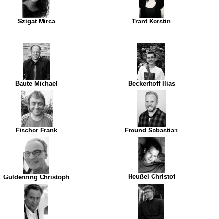
Szigat Mirca
Trant Kerstin
Baute Michael
Beckerhoff Ilias
Fischer Frank
Freund Sebastian
Heußel Christof
Güldenring Christoph