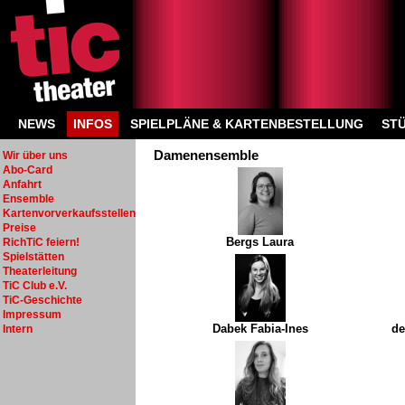
NEWS
INFOS
SPIELPLÄNE & KARTENBESTELLUNG
ST
Damenensemble
Wir über uns
Abo-Card
Anfahrt
Ensemble
Kartenvorverkaufsstellen
Preise
Bergs Laura
RichTiC feiern!
Spielstätten
Theaterleitung
TiC Club e.V.
TiC-Geschichte
Impressum
Dabek Fabia-Ines
de
Intern