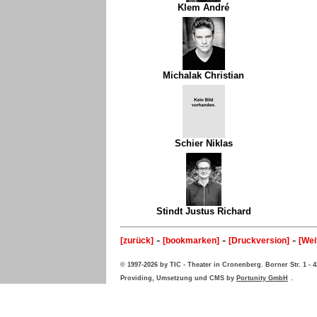
Klem André
Michalak Christian
Schier Niklas
Stindt Justus Richard
-
-
-
[zurück]
[bookmarken]
[Druckversion]
[Wei
© 1997-2026 by TIC - Theater in Cronenberg. Borner Str. 1 -
Providing, Umsetzung und CMS by
Portunity GmbH
.