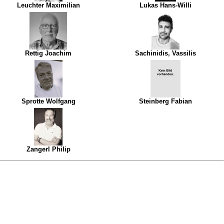
Leuchter Maximilian
Lukas Hans-Willi
Rettig Joachim
Sachinidis, Vassilis
Sprotte Wolfgang
Steinberg Fabian
Zangerl Philip