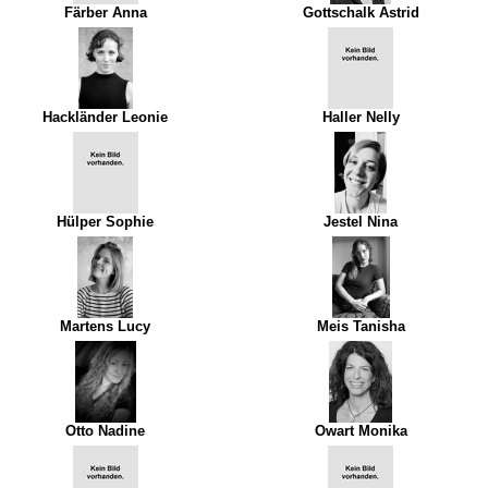
Färber Anna
Gottschalk Astrid
Hackländer Leonie
Haller Nelly
Hülper Sophie
Jestel Nina
Martens Lucy
Meis Tanisha
Otto Nadine
Owart Monika