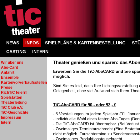
NEWS
INFOS
SPIELPLÄNE & KARTENBESTELLUNG
ST
CASTING
INTERN
Theater genießen und sparen: das Abon
Wir über uns
Abo-Card
Erwerben Sie die TiC-AboCARD und Sie sparen
Anfahrt
möglich.
Ensemble
Kartenvorverkaufsstellen
Sind Sie es leid, dass Ihre Lieblingsvorstellung
Preise
Gelegenheit, ohne viel Aufwand sich Ihren The
RichTiC feiern!
Spielstätten
Theaterleitung
TiC-AboCARD für 90,- oder 92,- €
TiC Club e.V.
TiC-Geschichte
- 5 Vorstellungen im jedem Spieljahr (01. Janua
Impressum
- individuelle Wahl eines festen Abo-Tages (D
Intern
- Die TiC-AboCARD ist übertragbar. (Bei Verlust 
- Zweimaliges Termintauschrecht (Eine Erstattung
nicht möglich. Tauschtermine zu Sonderveransta
- Zweimaliges Produktionstauschrecht.