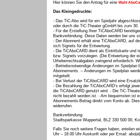
Hier können Sie den Antrag für eine
Wahl AboCa
Das Kleingedruckte:
- Das TiC-Abo wird für ein Spieljahr abgeschlos
oder durch die TiC-Theater gGmbH bis zum 30. 
- Für die Erstellung Ihrer TiCAboCARD benötig
Bankverbindung. Diese Daten werden bei uns sic
- Der Abonnent erhält eine TiCAboCARD, auf de
sich Signets für die Entwertung.
- Die TiCAboCARD dient als Eintrittskarte und 
bzw. Signets vorzulegen. (Die Entwertung der e
Urheberrechtsabgaben zwingend erforderlich. Wi
- Betriebsnotwendige Änderungen im Spielplan 
Abonnements. – Änderungen im Spielplan werde
mitgeteilt.
- Bei Verlust der TiCAboCARD wird eine Ersatzk
- Die Bezahlung der TiCAboCARD’s erfolgt jewe
die TiCAboCARD genutzt wird. - Die TiC-Theat
nicht bezahlt worden ist. - Am bequemsten ist e
Abonnements-Betrag direkt vom Konto ab. Dieses
widerrufen.
Bankverbindung:
Stadtsparkasse Wuppertal, BLZ 330 500 00, Ko
Falls Sie noch weitere Fragen haben, erteilen wi
Uhr – 18.00 Uhr Auskunft oder per Email: abo
[at