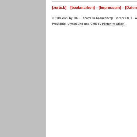
-
-
-
[zurück]
[bookmarken]
[Impressum]
[Daten
© 1997-2026 by TIC - Theater in Cronenberg. Borner Str. 1 -
Providing, Umsetzung und CMS by
Portunity GmbH
.