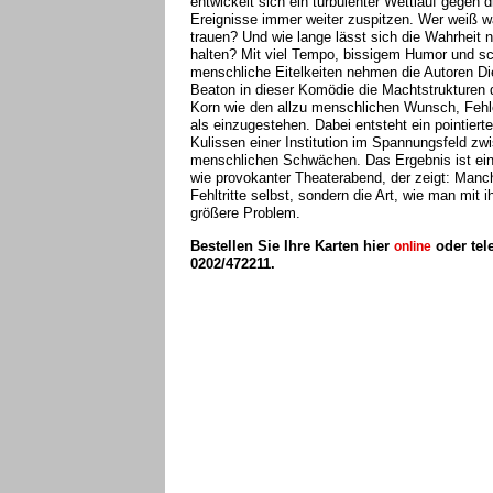
entwickelt sich ein turbulenter Wettlauf gegen d
Ereignisse immer weiter zuspitzen. Wer weiß 
trauen? Und wie lange lässt sich die Wahrheit 
halten? Mit viel Tempo, bissigem Humor und sc
menschliche Eitelkeiten nehmen die Autoren Di
Beaton in dieser Komödie die Machtstrukturen 
Korn wie den allzu menschlichen Wunsch, Fehle
als einzugestehen. Dabei entsteht ein pointierter
Kulissen einer Institution im Spannungsfeld zw
menschlichen Schwächen. Das Ergebnis ist ein
wie provokanter Theaterabend, der zeigt: Manch
Fehltritte selbst, sondern die Art, wie man mit
größere Problem.
Bestellen Sie Ihre Karten hier
oder tel
online
0202/472211.