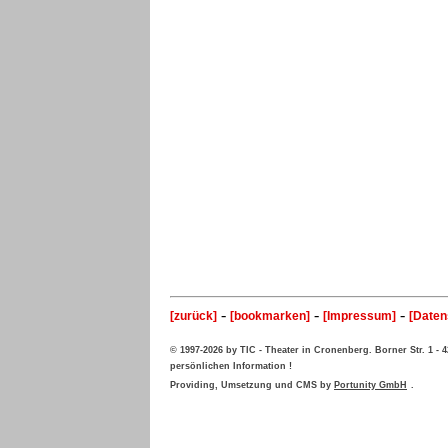
-
-
-
[zurück]
[bookmarken]
[Impressum]
[Daten
© 1997-2026 by TIC - Theater in Cronenberg. Borner Str. 1 -
persönlichen Information !
Providing, Umsetzung und CMS by
Portunity GmbH
.