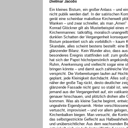
Dietmar Jacobs
Ein kleines Bistum, ein großer Anlass – und ei
nicht publik werden darf. In der satirischen Kom
gerät eine scheinbar makellose Kirchenwelt plöt
Wanken – und zwar schneller, als man „Amen" 
Konrad Glöckner gilt als Musterbeispiel eines
Kirchenmannes: tatkräftig, moralisch unangreif
dunklen Schatten der Vergangenheit konsequent
Bistum präsentiert sich als vorbildlich – kaum K
Skandale, alles scheint bestens bestellt: eine 
glänzender Bilanz. Kein Wunder also, dass aus
besonderes Ereignis stattfinden soll: zum gro
hat sich der Papst höchstpersönlich angekündi
Ruhm, Anerkennung und vielleicht sogar eine st
bringen könnte – und damit auch zahlreiche Vor
verspricht. Die Vorbereitungen laufen auf Hocht
geplant, jede Kleinigkeit durchdacht. Alles soll 
näher der große Tag rückt, desto deutlicher zeig
glänzende Fassade nicht ganz so stabil ist, wie
jemand aus der Vergangenheit auf, ein vatikanis
genauer hinschauen, und plötzlich drohen alte
kommen. Was als kleine Sache beginnt, entwick
ungeahnte Eigendynamik. Hinter verschlossene
vertuscht, improvisiert – und vor allem gelogen,
Kirchenbalken biegen. Man versucht, die Kontro
das selbstgestrickte Geflecht aus Halbwahrheit
und unübersichtlicher. Aus dem wachsenden Be